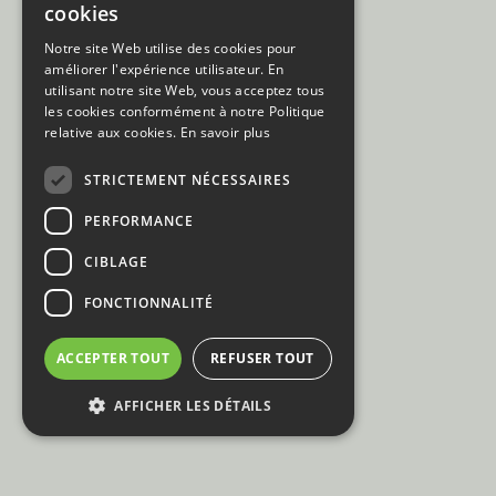
cookies
DUTCH
Notre site Web utilise des cookies pour
améliorer l'expérience utilisateur. En
FRENCH
utilisant notre site Web, vous acceptez tous
les cookies conformément à notre Politique
relative aux cookies.
En savoir plus
STRICTEMENT NÉCESSAIRES
PERFORMANCE
CIBLAGE
SPONSORING
BACARDI COCKTAILS BY TAILS
FONCTIONNALITÉ
ACCEPTER TOUT
REFUSER TOUT
AFFICHER LES DÉTAILS