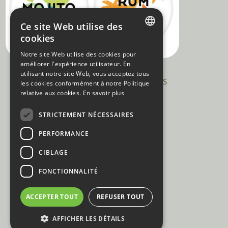
Ce site Web utilise des
cookies
DUTCH
Notre site Web utilise des cookies pour
améliorer l'expérience utilisateur. En
FRENCH
SPONSORING
utilisant notre site Web, vous acceptez tous
BACARDI COCKTAILS BY TAILS
les cookies conformément à notre Politique
relative aux cookies.
En savoir plus
STRICTEMENT NÉCESSAIRES
PERFORMANCE
CIBLAGE
FONCTIONNALITÉ
ACCEPTER TOUT
REFUSER TOUT
AFFICHER LES DÉTAILS